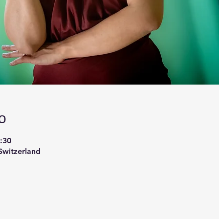
о
0:30
Switzerland