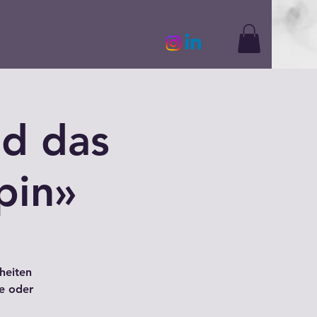
d das
pin»
heiten
de oder