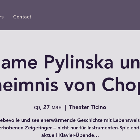
rs
Contact
ame Pylinska un
eimnis von Cho
ср, 27 мая
  |  
Theater Ticino
liebevolle und seelenerwärmende Geschichte mit Lebensweis
rhobenen Zeigefinger – nicht nur für Instrumenten-Spielen
aktuell Klavier-Übende…