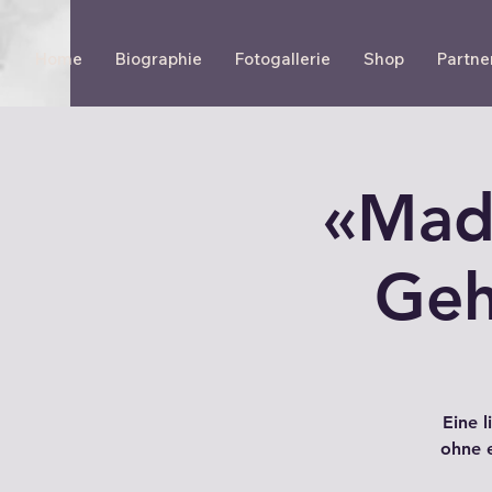
Home
Biographie
Fotogallerie
Shop
Partne
«Mad
Geh
Eine 
ohne e