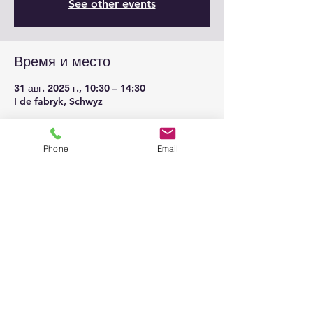
See other events
Время и место
31 авг. 2025 г., 10:30 – 14:30
I de fabryk, Schwyz
Phone
Email
Поделиться
© 2026
@ All Rights belongs to
Klaviersalon Em