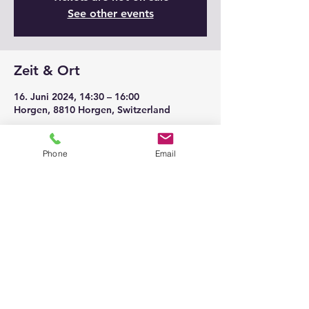
See other events
Zeit & Ort
16. Juni 2024, 14:30 – 16:00
Horgen, 8810 Horgen, Switzerland
Phone
Email
Diese Veranstaltung teilen
© 2026
@ All Rights belongs to
Klaviersalon Em