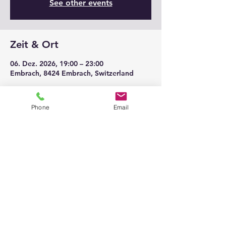
See other events
Zeit & Ort
06. Dez. 2026, 19:00 – 23:00
Embrach, 8424 Embrach, Switzerland
Phone
Email
Diese Veranstaltung teilen
© 2026
@ All Rights belongs to
Klaviersalon Em