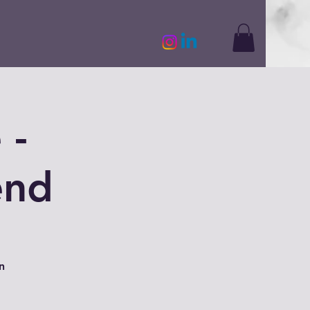
 -
end
n